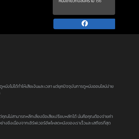
หนังเกี่ยวกับสงคราม
156
ดูหนังไม่ได้ทำให้เสียเงินและเวลา แต่ยุคปัจจุบันการดูหนังออนไลน์ง่าย
ี
ณไม่สามารถหลีกเลี่ยงข้อเสียเปรียบหลักได้ นั่นคือคุณต้องจ่ายค่า
างยิ่งเนื่องจากเซิร์ฟเวอร์อัพโหลดหนังของเราเร็วและเสถียรที่สุด