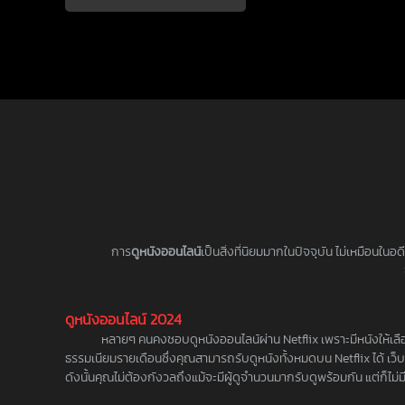
การ
ดูหนังออนไลน์
เป็นสิ่งที่นิยมมากในปัจจุบัน ไม่เหมือนในอ
ดูหนังออนไลน์ 2024
หลายๆ คนคงชอบดูหนังออนไลน์ผ่าน Netflix เพราะมีหนังให้เลือ
ธรรมเนียมรายเดือนซึ่งคุณสามารถรับดูหนังทั้งหมดบน Netflix ได้ เว็
ดังนั้นคุณไม่ต้องกังวลถึงแม้จะมีผู้ดูจำนวนมากรับดูพร้อมกัน แต่ก็ไ