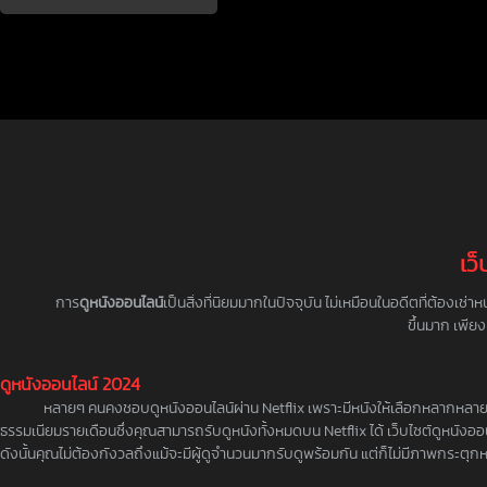
เว
การ
ดูหนังออนไลน์
เป็นสิ่งที่นิยมมากในปัจจุบัน ไม่เหมือนในอดีตที่ต้องเช่
ขึ้นมาก เพียง
ดูหนังออนไลน์ 2024
หลายๆ คนคงชอบดูหนังออนไลน์ผ่าน Netflix เพราะมีหนังให้เลือกหลากหลายทั้
ธรรมเนียมรายเดือนซึ่งคุณสามารถรับดูหนังทั้งหมดบน Netflix ได้ เว็บไซต์ดูหนังออ
ดังนั้นคุณไม่ต้องกังวลถึงแม้จะมีผู้ดูจำนวนมากรับดูพร้อมกัน แต่ก็ไม่มีภาพกระตุ