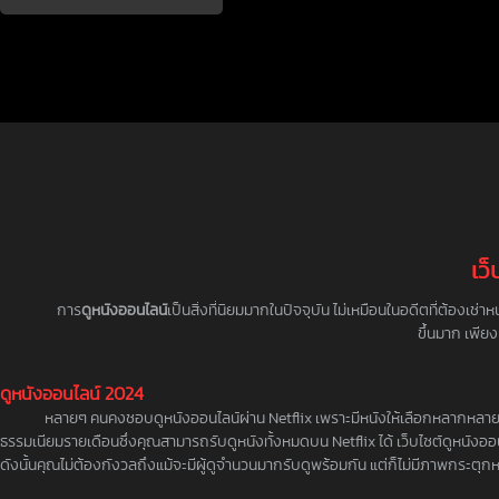
เว
การ
ดูหนังออนไลน์
เป็นสิ่งที่นิยมมากในปัจจุบัน ไม่เหมือนในอดีตที่ต้องเช่
ขึ้นมาก เพียง
ดูหนังออนไลน์ 2024
หลายๆ คนคงชอบดูหนังออนไลน์ผ่าน Netflix เพราะมีหนังให้เลือกหลากหลายทั้
ธรรมเนียมรายเดือนซึ่งคุณสามารถรับดูหนังทั้งหมดบน Netflix ได้ เว็บไซต์ดูหนังออ
ดังนั้นคุณไม่ต้องกังวลถึงแม้จะมีผู้ดูจำนวนมากรับดูพร้อมกัน แต่ก็ไม่มีภาพกระตุ