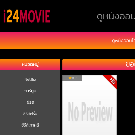
ดูหนังออน
ดูหนังออนไ
ขอใ
หมวดหมู่
6.9
HD
Netflix
การ์ตูน
ซีรีส์
ซีรีส์ฝรั่ง
ซีรีส์เกาหลี