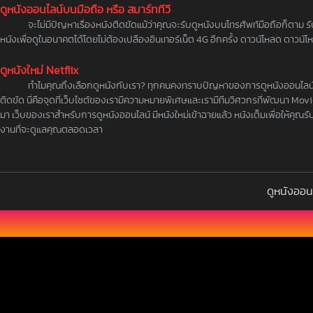
ดูหนังออนไลน์บนมือถือ หรือ สมาร์ททีวี
จะไม่มีปัญหาเรื่องหนังติดขัดแม้ว่าคุณจะรับดูหนังบนโทรศัพท์มือถือก็ตาม 
หนังเพื่อดูในอนาคตได้โดยไม่ต้องเปลืองอินเทอร์เน็ต 4G อีกครั้ง ดาวน์โหลด ดาวน์
ดูหนังใหม่ Netflix
ทำไมคุณถึงเลือกดูหนังกับเรา? ทุกคนคงทราบปัญหาของการดูหนังออนไลน์ สิ
ติดขัด นี่คือจุดที่เว็บไซต์ของเรามีความหมายพิเศษและเรามีทีมวิศวกรที่พัฒนา Mo
มา เว็บของเราสำหรับการดูหนังออนไลน์ มีหนังใหม่เข้าฉายแล้ว หนังเต็มเพื่อให้คุณรับดู
งานที่จะดูแลคุณตลอดเวลา
ดูหนังออน