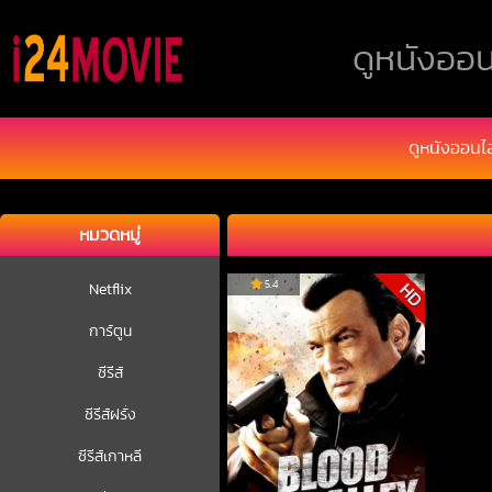
ดูหนังออน
ดูหนังออนไ
หมวดหมู่
5.4
HD
Netflix
การ์ตูน
ซีรีส์
ซีรีส์ฝรั่ง
ซีรีส์เกาหลี