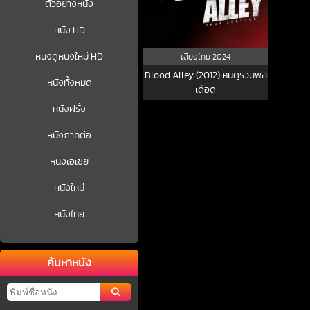
ตัวอย่างหนัง
หนัง HD
หนังดูหนังใหม่ HD
เสียงไทย 2024
Blood Alley (2012) คนดุรวมพล
หนังทั้งหมด
เดือด
หนังฝรั่ง
หนังภาคต่อ
หนังเอเชีย
หนังใหม่
หนังไทย
ค้นหาหนัง