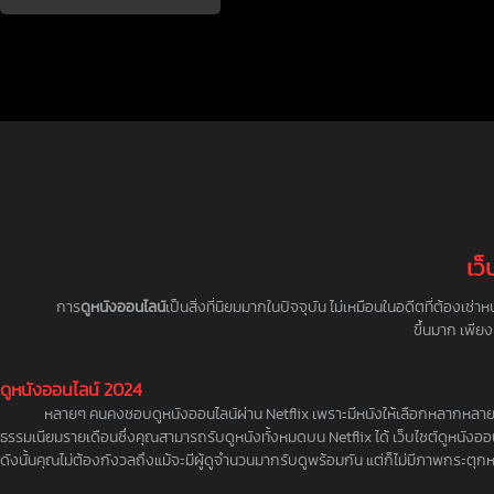
เว
การ
ดูหนังออนไลน์
เป็นสิ่งที่นิยมมากในปัจจุบัน ไม่เหมือนในอดีตที่ต้องเช่
ขึ้นมาก เพียง
ดูหนังออนไลน์ 2024
หลายๆ คนคงชอบดูหนังออนไลน์ผ่าน Netflix เพราะมีหนังให้เลือกหลากหลายทั้
ธรรมเนียมรายเดือนซึ่งคุณสามารถรับดูหนังทั้งหมดบน Netflix ได้ เว็บไซต์ดูหนังออ
ดังนั้นคุณไม่ต้องกังวลถึงแม้จะมีผู้ดูจำนวนมากรับดูพร้อมกัน แต่ก็ไม่มีภาพกระตุ