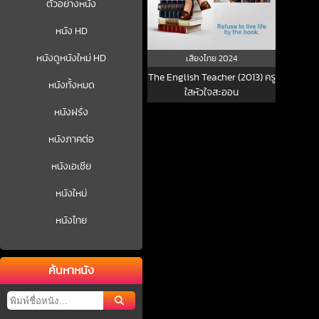
ตัวอย่างหนัง
หนัง HD
หนังดูหนังใหม่ HD
เสียงไทย 2024
The English Teacher (2013) ครู
หนังทั้งหมด
ใสหัวใจสะออน
หนังฝรั่ง
หนังภาคต่อ
หนังเอเชีย
หนังใหม่
หนังไทย
ค้นหาหนัง