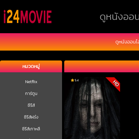
ดูหนังออน
ดูหนังออนไ
หมวดหมู่
5.4
HD
Netflix
การ์ตูน
ซีรีส์
ซีรีส์ฝรั่ง
ซีรีส์เกาหลี