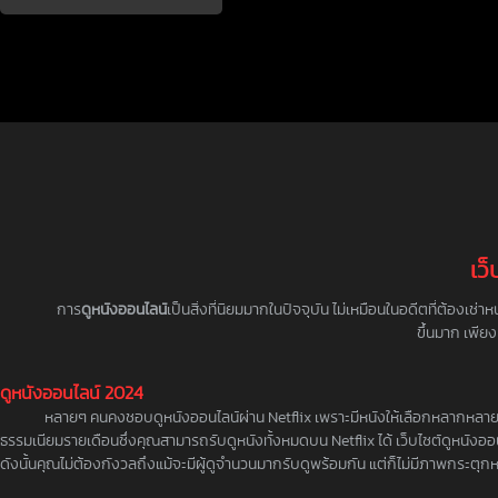
เว
การ
ดูหนังออนไลน์
เป็นสิ่งที่นิยมมากในปัจจุบัน ไม่เหมือนในอดีตที่ต้องเช่
ขึ้นมาก เพียง
ดูหนังออนไลน์ 2024
หลายๆ คนคงชอบดูหนังออนไลน์ผ่าน Netflix เพราะมีหนังให้เลือกหลากหลายทั้
ธรรมเนียมรายเดือนซึ่งคุณสามารถรับดูหนังทั้งหมดบน Netflix ได้ เว็บไซต์ดูหนังออ
ดังนั้นคุณไม่ต้องกังวลถึงแม้จะมีผู้ดูจำนวนมากรับดูพร้อมกัน แต่ก็ไม่มีภาพกระตุ