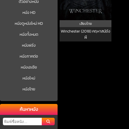
ตัวอย่างหนัง
หนัง HD
หนังดูหนังใหม่ HD
เสียงไทย
Winchester (2018) คฤหาสน์ขัง
หนังทั้งหมด
ผี
หนังฝรั่ง
หนังภาคต่อ
หนังเอเชีย
หนังใหม่
หนังไทย
ค้นหาหนัง