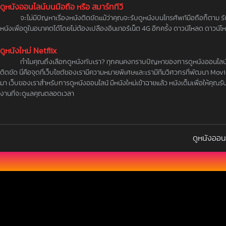
ดูหนังออนไลน์บนมือถือ หรือ สมาร์ททีวี
จะไม่มีปัญหาเรื่องหนังติดขัดแม้ว่าคุณจะรับดูหนังบนโทรศัพท์มือถือก็ตาม 
หนังเพื่อดูในอนาคตได้โดยไม่ต้องเปลืองอินเทอร์เน็ต 4G อีกครั้ง ดาวน์โหลด ดาวน์
ดูหนังใหม่ Netflix
ทำไมคุณถึงเลือกดูหนังกับเรา? ทุกคนคงทราบปัญหาของการดูหนังออนไลน์ สิ
ติดขัด นี่คือจุดที่เว็บไซต์ของเรามีความหมายพิเศษและเรามีทีมวิศวกรที่พัฒนา Mo
มา เว็บของเราสำหรับการดูหนังออนไลน์ มีหนังใหม่เข้าฉายแล้ว หนังเต็มเพื่อให้คุณรับดู
งานที่จะดูแลคุณตลอดเวลา
ดูหนังออน