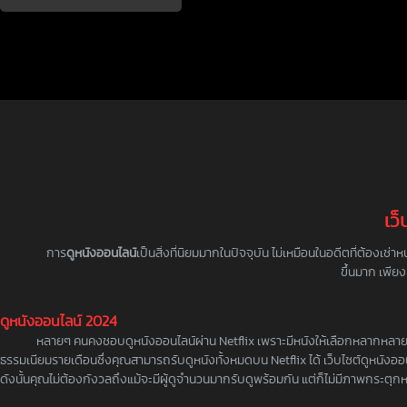
เว
การ
ดูหนังออนไลน์
เป็นสิ่งที่นิยมมากในปัจจุบัน ไม่เหมือนในอดีตที่ต้องเช่
ขึ้นมาก เพียง
ดูหนังออนไลน์ 2024
หลายๆ คนคงชอบดูหนังออนไลน์ผ่าน Netflix เพราะมีหนังให้เลือกหลากหลายทั้
ธรรมเนียมรายเดือนซึ่งคุณสามารถรับดูหนังทั้งหมดบน Netflix ได้ เว็บไซต์ดูหนังออ
ดังนั้นคุณไม่ต้องกังวลถึงแม้จะมีผู้ดูจำนวนมากรับดูพร้อมกัน แต่ก็ไม่มีภาพกระตุ