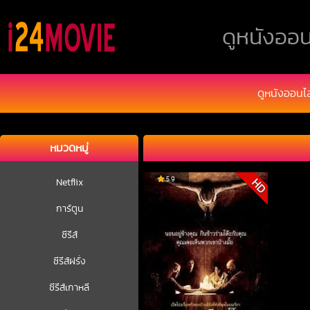
ดูหนังออน
ดูหนังออนไ
หมวดหมู่
5.9
HD
Netflix
การ์ตูน
ซีรีส์
ซีรีส์ฝรั่ง
ซีรีส์เกาหลี