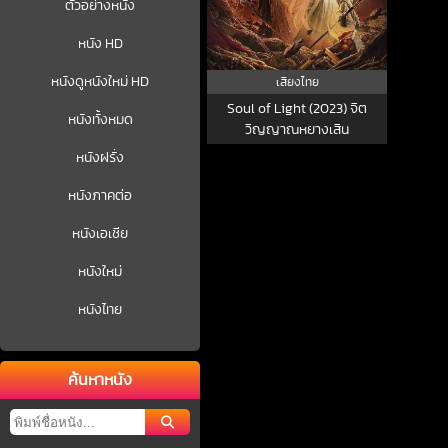
ตัวอย่างหนัง
หนัง HD
หนังดูหนังใหม่ HD
เสียงไทย
Soul of Light (2023) จิต
หนังทั้งหมด
วิญญาณหยางเสิน
หนังฝรั่ง
หนังภาคต่อ
หนังเอเชีย
หนังใหม่
หนังไทย
ค้นหาหนัง