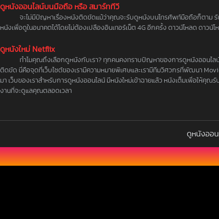
ดูหนังออนไลน์บนมือถือ หรือ สมาร์ททีวี
จะไม่มีปัญหาเรื่องหนังติดขัดแม้ว่าคุณจะรับดูหนังบนโทรศัพท์มือถือก็ตาม 
หนังเพื่อดูในอนาคตได้โดยไม่ต้องเปลืองอินเทอร์เน็ต 4G อีกครั้ง ดาวน์โหลด ดาวน์
ดูหนังใหม่ Netflix
ทำไมคุณถึงเลือกดูหนังกับเรา? ทุกคนคงทราบปัญหาของการดูหนังออนไลน์ สิ
ติดขัด นี่คือจุดที่เว็บไซต์ของเรามีความหมายพิเศษและเรามีทีมวิศวกรที่พัฒนา Mo
มา เว็บของเราสำหรับการดูหนังออนไลน์ มีหนังใหม่เข้าฉายแล้ว หนังเต็มเพื่อให้คุณรับดู
งานที่จะดูแลคุณตลอดเวลา
ดูหนังออน