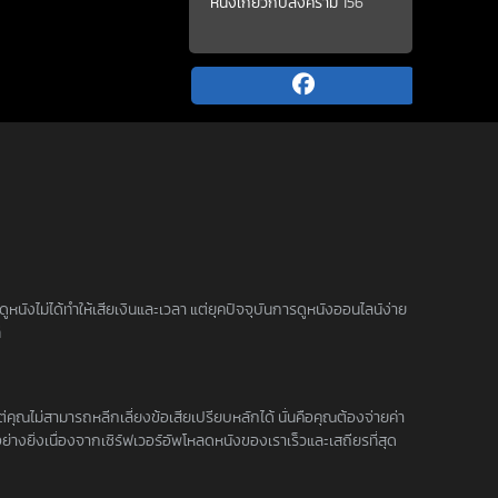
หนังเกี่ยวกับสงคราม
156
ดูหนังไม่ได้ทำให้เสียเงินและเวลา แต่ยุคปัจจุบันการดูหนังออนไลน์ง่าย
ี
ณไม่สามารถหลีกเลี่ยงข้อเสียเปรียบหลักได้ นั่นคือคุณต้องจ่ายค่า
างยิ่งเนื่องจากเซิร์ฟเวอร์อัพโหลดหนังของเราเร็วและเสถียรที่สุด