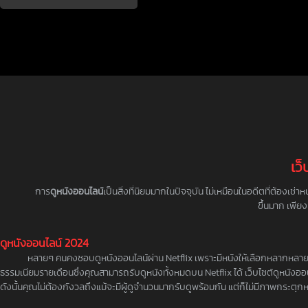
เว
การ
ดูหนังออนไลน์
เป็นสิ่งที่นิยมมากในปัจจุบัน ไม่เหมือนในอดีตที่ต้องเช่
ขึ้นมาก เพียง
ดูหนังออนไลน์ 2024
หลายๆ คนคงชอบดูหนังออนไลน์ผ่าน Netflix เพราะมีหนังให้เลือกหลากหลายทั้
ธรรมเนียมรายเดือนซึ่งคุณสามารถรับดูหนังทั้งหมดบน Netflix ได้ เว็บไซต์ดูหนังออ
ดังนั้นคุณไม่ต้องกังวลถึงแม้จะมีผู้ดูจำนวนมากรับดูพร้อมกัน แต่ก็ไม่มีภาพกระตุ