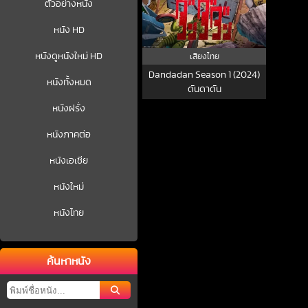
ตัวอย่างหนัง
หนัง HD
หนังดูหนังใหม่ HD
เสียงไทย
Dandadan Season 1 (2024)
หนังทั้งหมด
ดันดาดัน
หนังฝรั่ง
หนังภาคต่อ
หนังเอเชีย
หนังใหม่
หนังไทย
ค้นหาหนัง