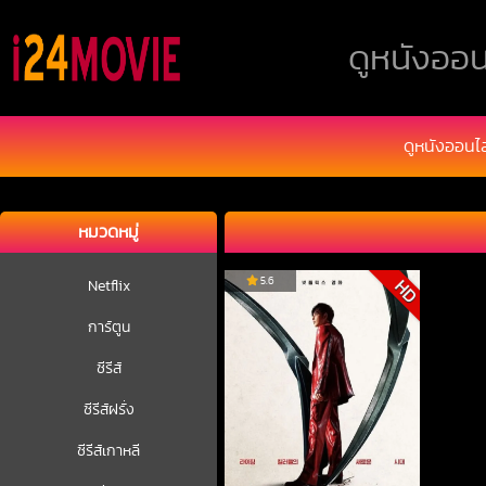
ดูหนังออน
ดูหนังออนไ
หมวดหมู่
5.6
HD
Netflix
การ์ตูน
ซีรีส์
ซีรีส์ฝรั่ง
ซีรีส์เกาหลี