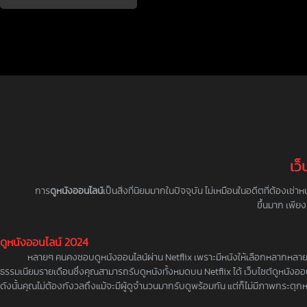
เว
การ
ดูหนังออนไลน์
เป็นสิ่งที่นิยมมากในปัจจุบัน ไม่เหมือนในอดีตที่ต้องเช่
ขึ้นมาก เพียง
ดูหนังออนไลน์ 2024
หลายๆ คนคงชอบดูหนังออนไลน์ผ่าน Netflix เพราะมีหนังให้เลือกหลากหลายทั้
ธรรมเนียมรายเดือนซึ่งคุณสามารถรับดูหนังทั้งหมดบน Netflix ได้ เว็บไซต์ดูหนังออ
ดังนั้นคุณไม่ต้องกังวลถึงแม้จะมีผู้ดูจำนวนมากรับดูพร้อมกัน แต่ก็ไม่มีภาพกระตุ