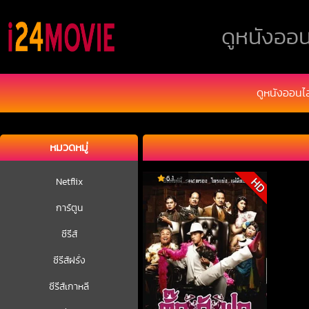
ดูหนังออน
ดูหนังออนไ
หมวดหมู่
6.1
HD
Netflix
การ์ตูน
ซีรีส์
ซีรีส์ฝรั่ง
ซีรีส์เกาหลี