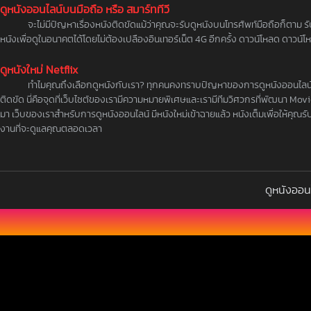
ดูหนังออนไลน์บนมือถือ หรือ สมาร์ททีวี
จะไม่มีปัญหาเรื่องหนังติดขัดแม้ว่าคุณจะรับดูหนังบนโทรศัพท์มือถือก็ตาม 
หนังเพื่อดูในอนาคตได้โดยไม่ต้องเปลืองอินเทอร์เน็ต 4G อีกครั้ง ดาวน์โหลด ดาวน์
ดูหนังใหม่ Netflix
ทำไมคุณถึงเลือกดูหนังกับเรา? ทุกคนคงทราบปัญหาของการดูหนังออนไลน์ สิ
ติดขัด นี่คือจุดที่เว็บไซต์ของเรามีความหมายพิเศษและเรามีทีมวิศวกรที่พัฒนา Mo
มา เว็บของเราสำหรับการดูหนังออนไลน์ มีหนังใหม่เข้าฉายแล้ว หนังเต็มเพื่อให้คุณรับดู
งานที่จะดูแลคุณตลอดเวลา
ดูหนังออน