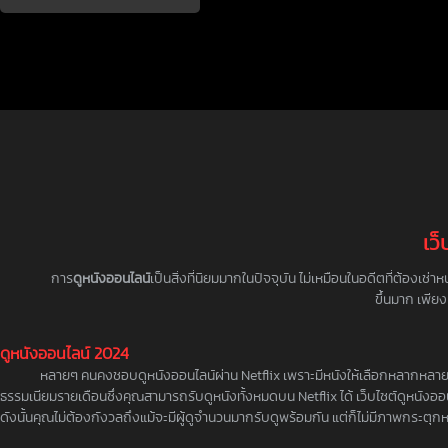
เว
การ
ดูหนังออนไลน์
เป็นสิ่งที่นิยมมากในปัจจุบัน ไม่เหมือนในอดีตที่ต้องเช่
ขึ้นมาก เพียง
ดูหนังออนไลน์ 2024
หลายๆ คนคงชอบดูหนังออนไลน์ผ่าน Netflix เพราะมีหนังให้เลือกหลากหลายทั้
ธรรมเนียมรายเดือนซึ่งคุณสามารถรับดูหนังทั้งหมดบน Netflix ได้ เว็บไซต์ดูหนังออ
ดังนั้นคุณไม่ต้องกังวลถึงแม้จะมีผู้ดูจำนวนมากรับดูพร้อมกัน แต่ก็ไม่มีภาพกระตุ