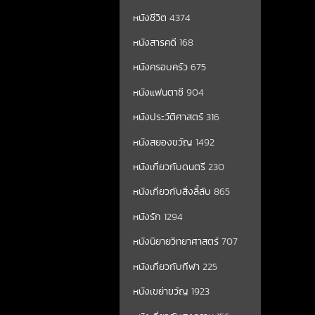
หนังชีวิต
4374
หนังสารคดี
168
หนังครอบครัว
675
หนังแฟนตาซี
904
หนังประวัติศาสตร์
316
หนังสยองขวัญ
1492
หนังเกี่ยวกับดนตรี
230
หนังเกี่ยวกับสิ่งลี้ลับ
865
หนังรัก
1294
หนังนิยายวิทยาศาสตร์
707
หนังเกี่ยวกับกีฬา
225
หนังเขย่าขวัญ
1923