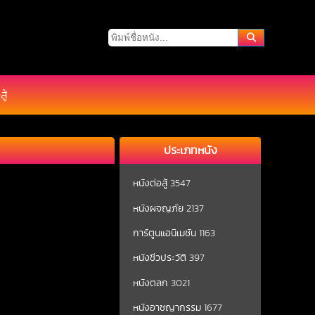
ู้
ประเภทหนัง
หนังต่อสู้
3547
หนังผจญภัย
2137
การ์ตูนแอนิเมชัน
1163
หนังชีวประวัติ
397
หนังตลก
3021
หนังอาชญากรรม
1677