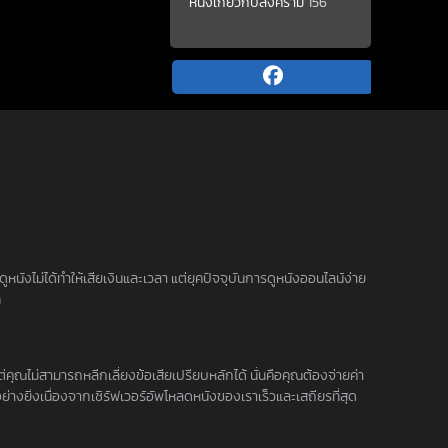
หนังเกี่ยวกับสงคราม
156
ดูหนังไม่ได้ทำให้เสียเงินและเวลา แต่ยุคปัจจุบันการดูหนังออนไลน์ง่าย
ี
ณไม่สามารถหลีกเลี่ยงข้อเสียเปรียบหลักได้ นั่นคือคุณต้องจ่ายค่า
างยิ่งเนื่องจากเซิร์ฟเวอร์อัพโหลดหนังของเราเร็วและเสถียรที่สุด