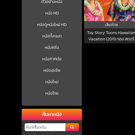
ตัวอย่างหนัง
หนัง HD
หนังดูหนังใหม่ HD
เสียงไทย
Toy Story Toons Hawaiia
หนังทั้งหมด
Vacation (2011) ทอย สตอรี่
หรรษาฮาวาย
หนังฝรั่ง
หนังภาคต่อ
หนังเอเชีย
หนังใหม่
หนังไทย
ค้นหาหนัง