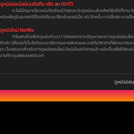
ดูหนังออนไลน์บนมือถือ หรือ สมาร์ททีวี
จะไม่มีปัญหาเรื่องหนังติดขัดแม้ว่าคุณจะรับดูหนังบนโทรศัพท์มือถือก็ตาม 
หนังเพื่อดูในอนาคตได้โดยไม่ต้องเปลืองอินเทอร์เน็ต 4G อีกครั้ง ดาวน์โหลด ดาวน์
ดูหนังใหม่ Netflix
ทำไมคุณถึงเลือกดูหนังกับเรา? ทุกคนคงทราบปัญหาของการดูหนังออนไลน์ สิ
ติดขัด นี่คือจุดที่เว็บไซต์ของเรามีความหมายพิเศษและเรามีทีมวิศวกรที่พัฒนา Mo
มา เว็บของเราสำหรับการดูหนังออนไลน์ มีหนังใหม่เข้าฉายแล้ว หนังเต็มเพื่อให้คุณรับดู
งานที่จะดูแลคุณตลอดเวลา
ดูหนังออน