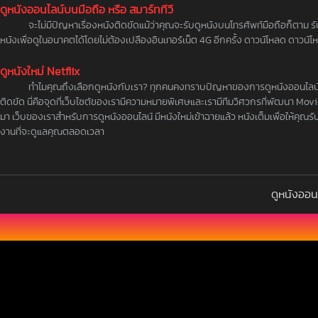
ดูหนังออนไลน์บนมือถือ หรือ สมาร์ททีวี
จะไม่มีปัญหาเรื่องหนังติดขัดแม้ว่าคุณจะรับดูหนังบนโทรศัพท์มือถือก็ตาม 
หนังเพื่อดูในอนาคตได้โดยไม่ต้องเปลืองอินเทอร์เน็ต 4G อีกครั้ง ดาวน์โหลด ดาวน์
ดูหนังใหม่ Netflix
ทำไมคุณถึงเลือกดูหนังกับเรา? ทุกคนคงทราบปัญหาของการดูหนังออนไลน์ สิ
ติดขัด นี่คือจุดที่เว็บไซต์ของเรามีความหมายพิเศษและเรามีทีมวิศวกรที่พัฒนา Mo
มา เว็บของเราสำหรับการดูหนังออนไลน์ มีหนังใหม่เข้าฉายแล้ว หนังเต็มเพื่อให้คุณรับดู
งานที่จะดูแลคุณตลอดเวลา
ดูหนังออน