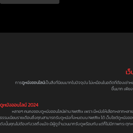
เว
การ
ดูหนังออนไลน์
เป็นสิ่งที่นิยมมากในปัจจุบัน ไม่เหมือนในอดีตที่ต้องเช่
ขึ้นมาก เพียง
ดูหนังออนไลน์ 2024
หลายๆ คนคงชอบดูหนังออนไลน์ผ่าน Netflix เพราะมีหนังให้เลือกหลากหลายทั้
ธรรมเนียมรายเดือนซึ่งคุณสามารถรับดูหนังทั้งหมดบน Netflix ได้ เว็บไซต์ดูหนังออ
ดังนั้นคุณไม่ต้องกังวลถึงแม้จะมีผู้ดูจำนวนมากรับดูพร้อมกัน แต่ก็ไม่มีภาพกระตุ