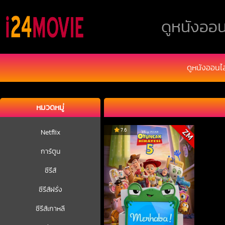
ดูหนังออน
ดูหนังออนไ
หมวดหมู่
7.6
ZM
Netflix
การ์ตูน
ซีรีส์
ซีรีส์ฝรั่ง
ซีรีส์เกาหลี