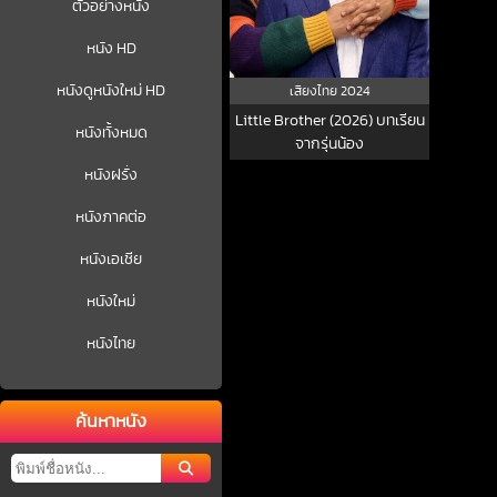
ตัวอย่างหนัง
หนัง HD
หนังดูหนังใหม่ HD
เสียงไทย 2024
Little Brother (2026) บทเรียน
หนังทั้งหมด
จากรุ่นน้อง
หนังฝรั่ง
หนังภาคต่อ
หนังเอเชีย
หนังใหม่
หนังไทย
ค้นหาหนัง