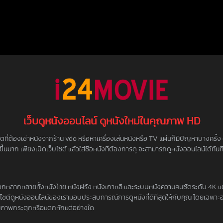
เว็บดูหนังออนไลน์ ดูหนังใหม่ในคุณภาพ HD
ดีตที่ต้องเช่าหนังจากร้าน vdo หรือหาเครื่องเล่นหนังหรือ TV แผ่นก็มีปัญหาบางครั้ง 
ขึ้นมาก เพียงเปิดเว็บไซต์ แล้วใส่ชื่อหนังที่ต้องการดู จะสามารถดูหนังออนไลน์ได้ทันท
กหลากหลายทั้งหนังไทย หนังฝรั่ง หนังเกาหลี และระบบหนังความคมชัดระดับ 4K แต่คุ
บไซต์ดูหนังออนไลน์ของเรามอบประสบการณ์การดูหนังที่ดีที่สุดให้กับคุณ โดยเฉพาะอย่
ม่มีภาพกระตุกหรือแตกหักแต่อย่างใด