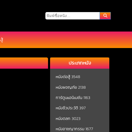
ู้
ประเภทหนัง
หนังต่อสู้
3548
หนังผจญภัย
2138
การ์ตูนแอนิเมชัน
1163
หนังชีวประวัติ
397
หนังตลก
3023
หนังอาชญากรรม
1677