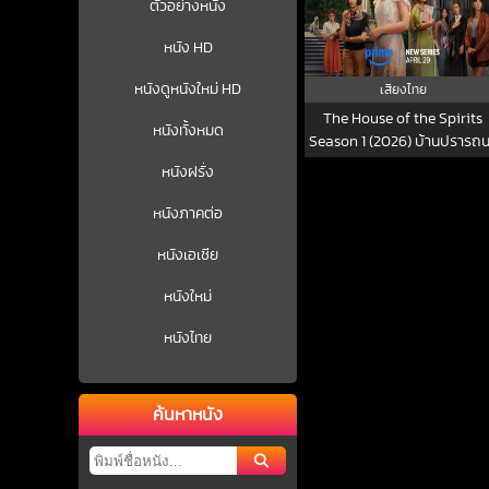
ตัวอย่างหนัง
หนัง HD
หนังดูหนังใหม่ HD
เสียงไทย
The House of the Spirits
หนังทั้งหมด
Season 1 (2026) บ้านปรารถ
รัก
หนังฝรั่ง
หนังภาคต่อ
หนังเอเชีย
หนังใหม่
หนังไทย
ค้นหาหนัง