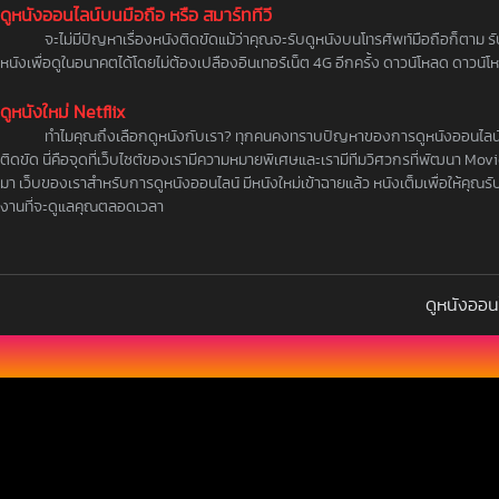
ดูหนังออนไลน์บนมือถือ หรือ สมาร์ททีวี
จะไม่มีปัญหาเรื่องหนังติดขัดแม้ว่าคุณจะรับดูหนังบนโทรศัพท์มือถือก็ตาม 
หนังเพื่อดูในอนาคตได้โดยไม่ต้องเปลืองอินเทอร์เน็ต 4G อีกครั้ง ดาวน์โหลด ดาวน์
ดูหนังใหม่ Netflix
ทำไมคุณถึงเลือกดูหนังกับเรา? ทุกคนคงทราบปัญหาของการดูหนังออนไลน์ สิ
ติดขัด นี่คือจุดที่เว็บไซต์ของเรามีความหมายพิเศษและเรามีทีมวิศวกรที่พัฒนา Mo
มา เว็บของเราสำหรับการดูหนังออนไลน์ มีหนังใหม่เข้าฉายแล้ว หนังเต็มเพื่อให้คุณรับดู
งานที่จะดูแลคุณตลอดเวลา
ดูหนังออน