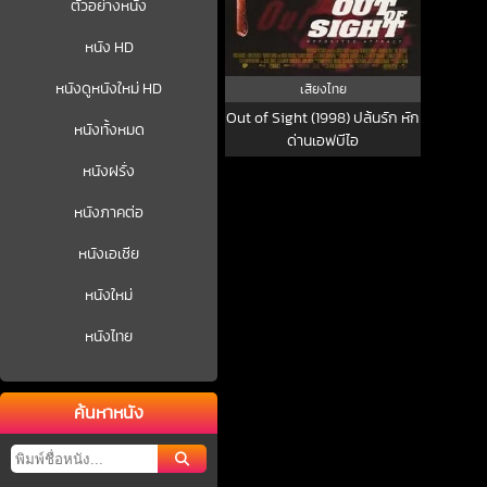
ตัวอย่างหนัง
หนัง HD
หนังดูหนังใหม่ HD
เสียงไทย
Out of Sight (1998) ปล้นรัก หัก
หนังทั้งหมด
ด่านเอฟบีไอ
หนังฝรั่ง
หนังภาคต่อ
หนังเอเชีย
หนังใหม่
หนังไทย
ค้นหาหนัง