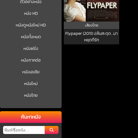
ตัวอย่างหนัง
หนัง HD
หนังดูหนังใหม่ HD
เสียงไทย
Flypaper (2011) ปล้นสะดุด…มา
หนังทั้งหมด
หยุดที่รัก
หนังฝรั่ง
หนังภาคต่อ
หนังเอเชีย
หนังใหม่
หนังไทย
ค้นหาหนัง