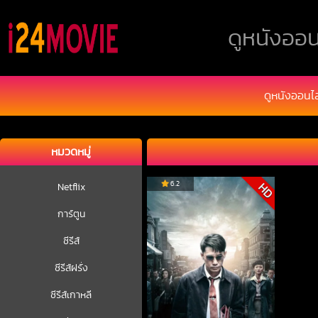
ดูหนังออน
ดูหนังออนไ
หมวดหมู่
6.2
HD
Netflix
การ์ตูน
ซีรีส์
ซีรีส์ฝรั่ง
ซีรีส์เกาหลี