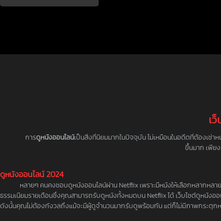
เว
การ
ดูหนังออนไลน์
เป็นสิ่งที่นิยมมากในปัจจุบัน ไม่เหมือนในอดีตที่ต้องเช่
ขึ้นมาก เพียง
ดูหนังออนไลน์ 2024
หลายๆ คนคงชอบดูหนังออนไลน์ผ่าน Netflix เพราะมีหนังให้เลือกหลากหลายทั้
ธรรมเนียมรายเดือนซึ่งคุณสามารถรับดูหนังทั้งหมดบน Netflix ได้ เว็บไซต์ดูหนังออ
ดังนั้นคุณไม่ต้องกังวลถึงแม้จะมีผู้ดูจำนวนมากรับดูพร้อมกัน แต่ก็ไม่มีภาพกระตุ