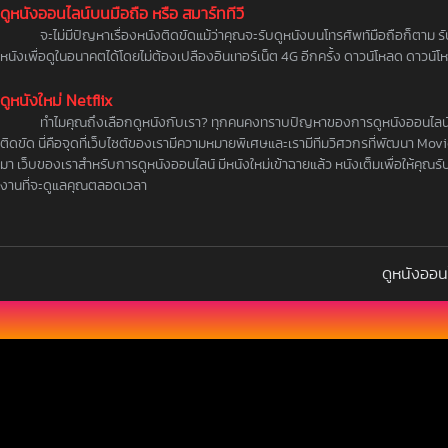
ดูหนังออนไลน์บนมือถือ หรือ สมาร์ททีวี
จะไม่มีปัญหาเรื่องหนังติดขัดแม้ว่าคุณจะรับดูหนังบนโทรศัพท์มือถือก็ตาม 
หนังเพื่อดูในอนาคตได้โดยไม่ต้องเปลืองอินเทอร์เน็ต 4G อีกครั้ง ดาวน์โหลด ดาวน์
ดูหนังใหม่ Netflix
ทำไมคุณถึงเลือกดูหนังกับเรา? ทุกคนคงทราบปัญหาของการดูหนังออนไลน์ สิ
ติดขัด นี่คือจุดที่เว็บไซต์ของเรามีความหมายพิเศษและเรามีทีมวิศวกรที่พัฒนา Mo
มา เว็บของเราสำหรับการดูหนังออนไลน์ มีหนังใหม่เข้าฉายแล้ว หนังเต็มเพื่อให้คุณรับดู
งานที่จะดูแลคุณตลอดเวลา
ดูหนังออน