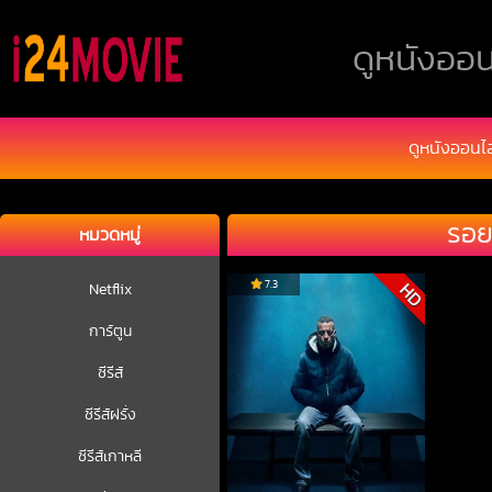
ดูหนังออน
ดูหนังออนไ
รอย
หมวดหมู่
7.3
HD
Netflix
การ์ตูน
ซีรีส์
ซีรีส์ฝรั่ง
ซีรีส์เกาหลี