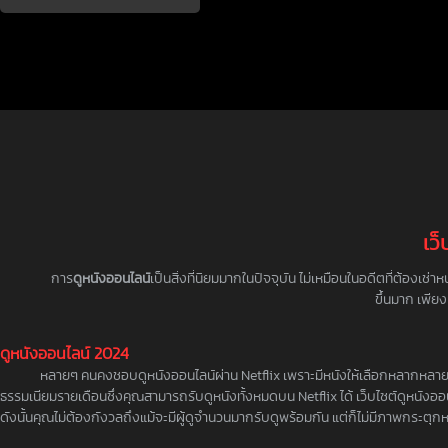
เว
การ
ดูหนังออนไลน์
เป็นสิ่งที่นิยมมากในปัจจุบัน ไม่เหมือนในอดีตที่ต้องเช่
ขึ้นมาก เพียง
ดูหนังออนไลน์ 2024
หลายๆ คนคงชอบดูหนังออนไลน์ผ่าน Netflix เพราะมีหนังให้เลือกหลากหลายทั้
ธรรมเนียมรายเดือนซึ่งคุณสามารถรับดูหนังทั้งหมดบน Netflix ได้ เว็บไซต์ดูหนังออ
ดังนั้นคุณไม่ต้องกังวลถึงแม้จะมีผู้ดูจำนวนมากรับดูพร้อมกัน แต่ก็ไม่มีภาพกระตุ