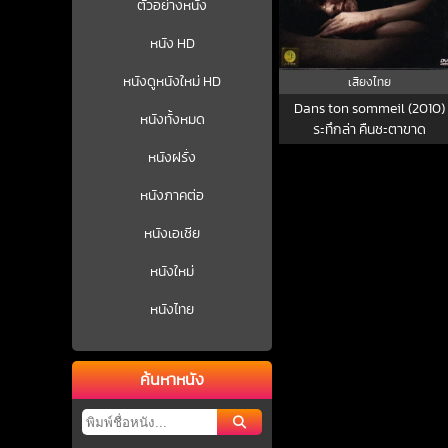
ตัวอย่างหนัง
หนัง HD
หนังดูหนังใหม่ HD
เสียงไทย
Dans ton sommeil (2010)
หนังทั้งหมด
ระทึกล่า คืนชะตาขาด
หนังฝรั่ง
หนังภาคต่อ
หนังเอเชีย
หนังใหม่
หนังไทย
ค้นหาหนัง