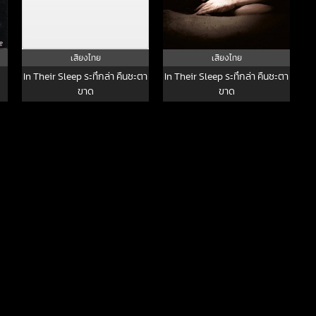
เสียงไทย
เสียงไทย
In Their Sleep ระทึกล่า คืนชะตา
In Their Sleep ระทึกล่า คืนชะตา
ขาด
ขาด