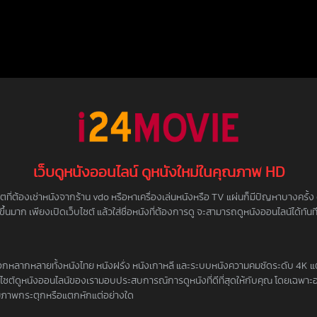
เว็บดูหนังออนไลน์ ดูหนังใหม่ในคุณภาพ HD
ดีตที่ต้องเช่าหนังจากร้าน vdo หรือหาเครื่องเล่นหนังหรือ TV แผ่นก็มีปัญหาบางครั้ง 
ขึ้นมาก เพียงเปิดเว็บไซต์ แล้วใส่ชื่อหนังที่ต้องการดู จะสามารถดูหนังออนไลน์ได้ทันท
กหลากหลายทั้งหนังไทย หนังฝรั่ง หนังเกาหลี และระบบหนังความคมชัดระดับ 4K แต่คุ
บไซต์ดูหนังออนไลน์ของเรามอบประสบการณ์การดูหนังที่ดีที่สุดให้กับคุณ โดยเฉพาะอย่
ม่มีภาพกระตุกหรือแตกหักแต่อย่างใด