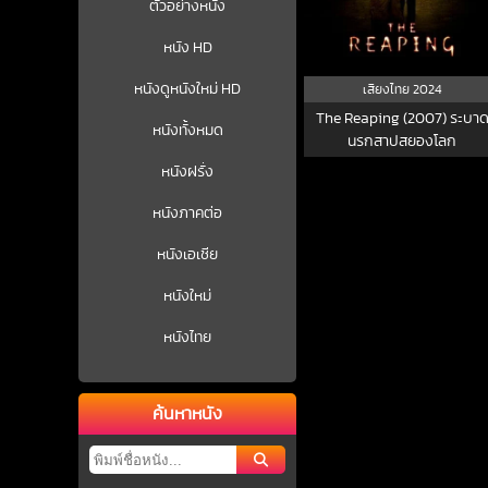
ตัวอย่างหนัง
หนัง HD
หนังดูหนังใหม่ HD
เสียงไทย 2024
The Reaping (2007) ระบา
หนังทั้งหมด
นรกสาปสยองโลก
หนังฝรั่ง
หนังภาคต่อ
หนังเอเชีย
หนังใหม่
หนังไทย
ค้นหาหนัง