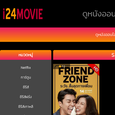
ดูหนังออน
ดูหนังออนไ
ร
หมวดหมู่
7.2
HD
Netflix
การ์ตูน
ซีรีส์
ซีรีส์ฝรั่ง
ซีรีส์เกาหลี