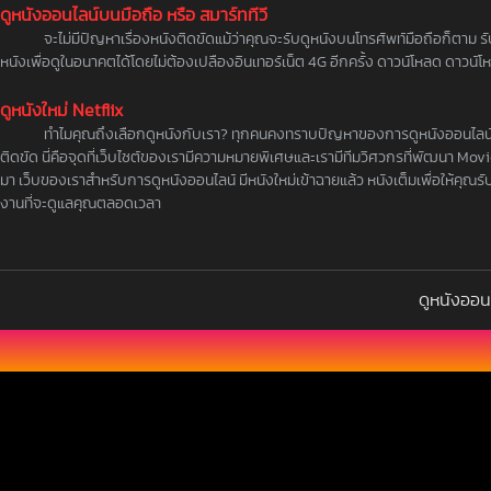
ดูหนังออนไลน์บนมือถือ หรือ สมาร์ททีวี
จะไม่มีปัญหาเรื่องหนังติดขัดแม้ว่าคุณจะรับดูหนังบนโทรศัพท์มือถือก็ตาม 
หนังเพื่อดูในอนาคตได้โดยไม่ต้องเปลืองอินเทอร์เน็ต 4G อีกครั้ง ดาวน์โหลด ดาวน์
ดูหนังใหม่ Netflix
ทำไมคุณถึงเลือกดูหนังกับเรา? ทุกคนคงทราบปัญหาของการดูหนังออนไลน์ สิ
ติดขัด นี่คือจุดที่เว็บไซต์ของเรามีความหมายพิเศษและเรามีทีมวิศวกรที่พัฒนา Mo
มา เว็บของเราสำหรับการดูหนังออนไลน์ มีหนังใหม่เข้าฉายแล้ว หนังเต็มเพื่อให้คุณรับดู
งานที่จะดูแลคุณตลอดเวลา
ดูหนังออน