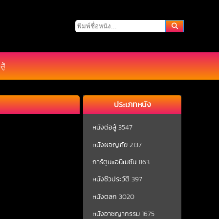
ู้
ประเภทหนัง
หนังต่อสู้
3547
หนังผจญภัย
2137
การ์ตูนแอนิเมชัน
1163
หนังชีวประวัติ
397
หนังตลก
3020
หนังอาชญากรรม
1675