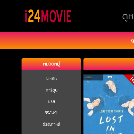
ดูห
ด
หมวดหมู่
H
Netflix
การ์ตูน
ซีรีส์
ซีรีส์ฝรั่ง
ซีรีส์เกาหลี