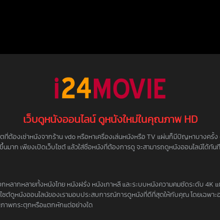
เว็บดูหนังออนไลน์ ดูหนังใหม่ในคุณภาพ HD
ดีตที่ต้องเช่าหนังจากร้าน vdo หรือหาเครื่องเล่นหนังหรือ TV แผ่นก็มีปัญหาบางครั้ง 
ขึ้นมาก เพียงเปิดเว็บไซต์ แล้วใส่ชื่อหนังที่ต้องการดู จะสามารถดูหนังออนไลน์ได้ทันท
กหลากหลายทั้งหนังไทย หนังฝรั่ง หนังเกาหลี และระบบหนังความคมชัดระดับ 4K แต่คุ
บไซต์ดูหนังออนไลน์ของเรามอบประสบการณ์การดูหนังที่ดีที่สุดให้กับคุณ โดยเฉพาะอย่
ม่มีภาพกระตุกหรือแตกหักแต่อย่างใด