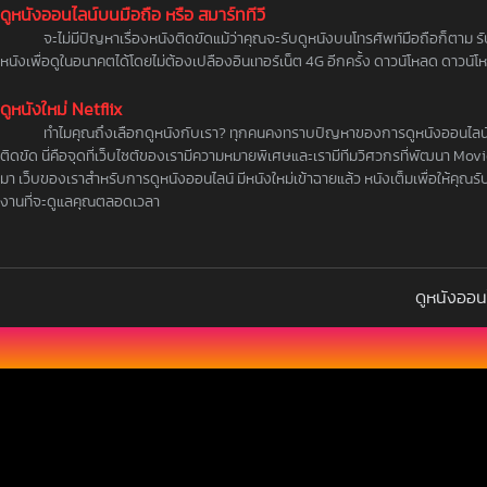
ดูหนังออนไลน์บนมือถือ หรือ สมาร์ททีวี
จะไม่มีปัญหาเรื่องหนังติดขัดแม้ว่าคุณจะรับดูหนังบนโทรศัพท์มือถือก็ตาม 
หนังเพื่อดูในอนาคตได้โดยไม่ต้องเปลืองอินเทอร์เน็ต 4G อีกครั้ง ดาวน์โหลด ดาวน์
ดูหนังใหม่ Netflix
ทำไมคุณถึงเลือกดูหนังกับเรา? ทุกคนคงทราบปัญหาของการดูหนังออนไลน์ สิ
ติดขัด นี่คือจุดที่เว็บไซต์ของเรามีความหมายพิเศษและเรามีทีมวิศวกรที่พัฒนา Mo
มา เว็บของเราสำหรับการดูหนังออนไลน์ มีหนังใหม่เข้าฉายแล้ว หนังเต็มเพื่อให้คุณรับดู
งานที่จะดูแลคุณตลอดเวลา
ดูหนังออน