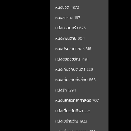
หนังชีวิต
4372
หนังสารคดี
167
หนังครอบครัว
675
หนังแฟนตาซี
904
หนังประวัติศาสตร์
316
หนังสยองขวัญ
1491
หนังเกี่ยวกับดนตรี
229
หนังเกี่ยวกับสิ่งลี้ลับ
863
หนังรัก
1294
หนังนิยายวิทยาศาสตร์
707
หนังเกี่ยวกับกีฬา
225
หนังเขย่าขวัญ
1923