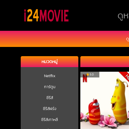
ดูห
ด
หมวดหมู่
5.0
H
Netflix
การ์ตูน
ซีรีส์
ซีรีส์ฝรั่ง
ซีรีส์เกาหลี