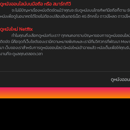
ดูหนังออนไลน์บนมือถือ หรือ สมาร์ททีวี
จะไม่มีปัญหาเรื่องหนังติดขัดแม้ว่าคุณจะรับดูหนังบนโทรศัพท์มือถือก็ตาม 
หนังเพื่อดูในอนาคตได้โดยไม่ต้องเปลืองอินเทอร์เน็ต 4G อีกครั้ง ดาวน์โหลด ดาวน์
ดูหนังใหม่ Netflix
ทำไมคุณถึงเลือกดูหนังกับเรา? ทุกคนคงทราบปัญหาของการดูหนังออนไลน์ สิ
ติดขัด นี่คือจุดที่เว็บไซต์ของเรามีความหมายพิเศษและเรามีทีมวิศวกรที่พัฒนา Mo
มา เว็บของเราสำหรับการดูหนังออนไลน์ มีหนังใหม่เข้าฉายแล้ว หนังเต็มเพื่อให้คุณรับดู
งานที่จะดูแลคุณตลอดเวลา
ดูหนังออน