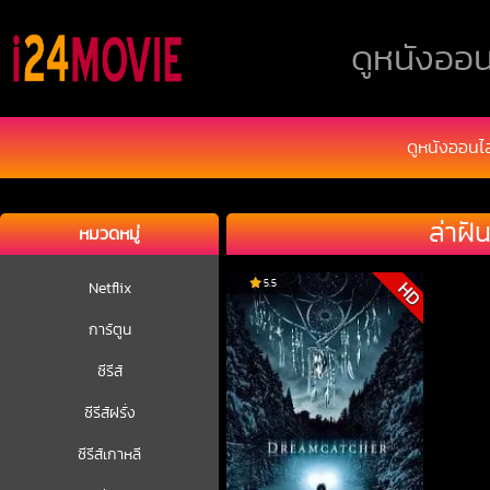
ดูหนังออน
ดูหนังออนไ
ล่าฝั
หมวดหมู่
5.5
HD
Netflix
การ์ตูน
ซีรีส์
ซีรีส์ฝรั่ง
ซีรีส์เกาหลี