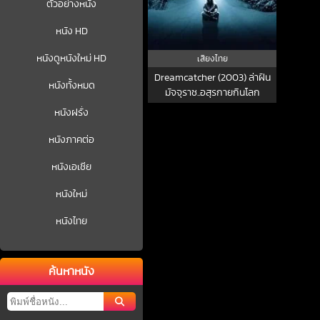
ตัวอย่างหนัง
หนัง HD
หนังดูหนังใหม่ HD
เสียงไทย
Dreamcatcher (2003) ล่าฝัน
หนังทั้งหมด
มัจจุราช..อสุรกายกินโลก
หนังฝรั่ง
หนังภาคต่อ
หนังเอเชีย
หนังใหม่
หนังไทย
ค้นหาหนัง