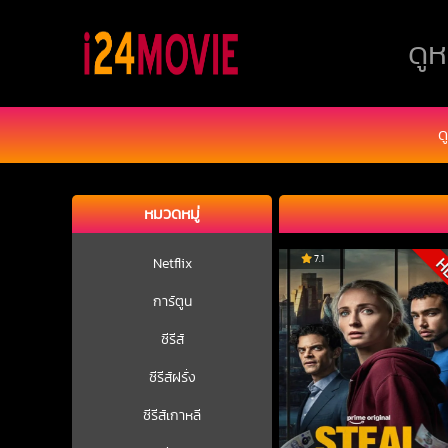
ดูห
ด
หมวดหมู่
7.1
H
Netflix
การ์ตูน
ซีรีส์
ซีรีส์ฝรั่ง
ซีรีส์เกาหลี