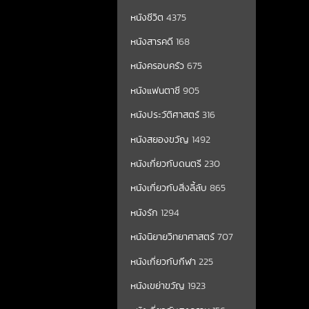
หนังชีวิต
4375
หนังสารคดี
168
หนังครอบครัว
675
หนังแฟนตาซี
905
หนังประวัติศาสตร์
316
หนังสยองขวัญ
1492
หนังเกี่ยวกับดนตรี
230
หนังเกี่ยวกับสิ่งลี้ลับ
865
หนังรัก
1294
หนังนิยายวิทยาศาสตร์
707
หนังเกี่ยวกับกีฬา
225
หนังเขย่าขวัญ
1923