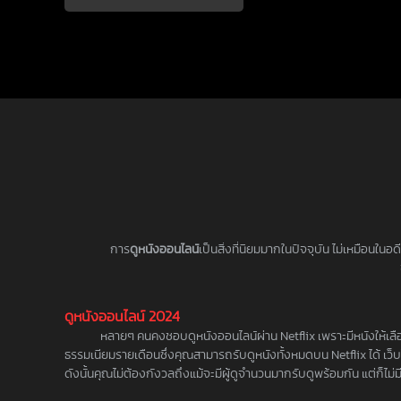
การ
ดูหนังออนไลน์
เป็นสิ่งที่นิยมมากในปัจจุบัน ไม่เหมือนในอ
ดูหนังออนไลน์ 2024
หลายๆ คนคงชอบดูหนังออนไลน์ผ่าน Netflix เพราะมีหนังให้เลือ
ธรรมเนียมรายเดือนซึ่งคุณสามารถรับดูหนังทั้งหมดบน Netflix ได้ เว็
ดังนั้นคุณไม่ต้องกังวลถึงแม้จะมีผู้ดูจำนวนมากรับดูพร้อมกัน แต่ก็ไ