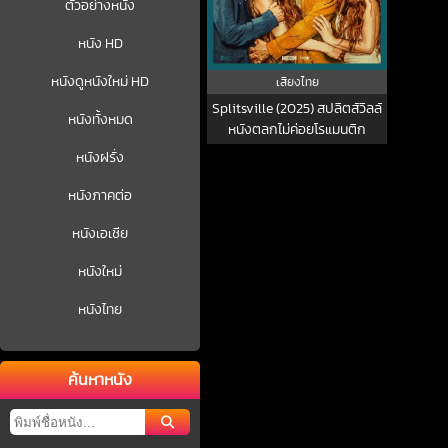
ตัวอย่างหนัง
หนัง HD
หนังดูหนังใหม่ HD
เสียงไทย
Splitsville (2025) สปลิตส์วิลล์
หนังทั้งหมด
หนังตลกไม่ค่อยโรแมนติก
หนังฝรั่ง
หนังภาคต่อ
หนังเอเชีย
หนังใหม่
หนังไทย
ค้นหาหนัง