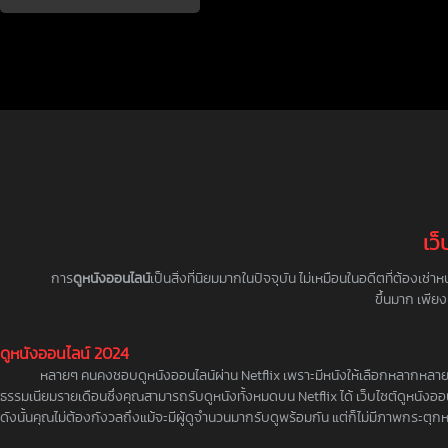
เว
การ
ดูหนังออนไลน์
เป็นสิ่งที่นิยมมากในปัจจุบัน ไม่เหมือนในอดีตที่ต้องเช่
ขึ้นมาก เพียง
ดูหนังออนไลน์ 2024
หลายๆ คนคงชอบดูหนังออนไลน์ผ่าน Netflix เพราะมีหนังให้เลือกหลากหลายทั้
ธรรมเนียมรายเดือนซึ่งคุณสามารถรับดูหนังทั้งหมดบน Netflix ได้ เว็บไซต์ดูหนังออ
ดังนั้นคุณไม่ต้องกังวลถึงแม้จะมีผู้ดูจำนวนมากรับดูพร้อมกัน แต่ก็ไม่มีภาพกระตุ