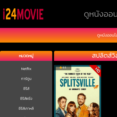
ดูหนังออน
ดูหนังออนไ
สปลิตส์ว
หมวดหมู่
6.5
HD
Netflix
การ์ตูน
ซีรีส์
ซีรีส์ฝรั่ง
ซีรีส์เกาหลี