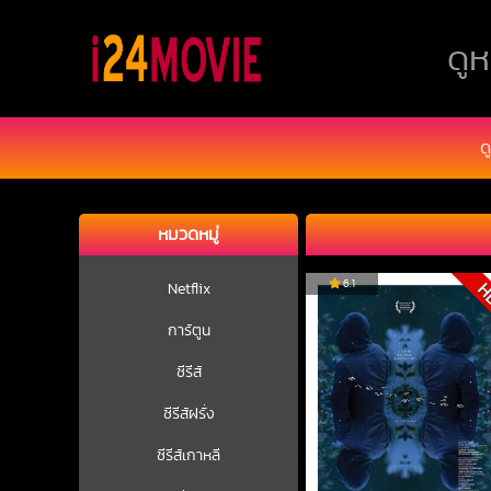
ดูห
ด
หมวดหมู่
6.1
H
Netflix
การ์ตูน
ซีรีส์
ซีรีส์ฝรั่ง
ซีรีส์เกาหลี