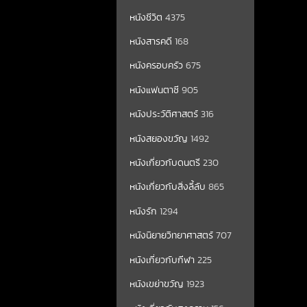
หนังชีวิต
4375
หนังสารคดี
168
หนังครอบครัว
675
หนังแฟนตาซี
905
หนังประวัติศาสตร์
316
หนังสยองขวัญ
1492
หนังเกี่ยวกับดนตรี
230
หนังเกี่ยวกับสิ่งลี้ลับ
865
หนังรัก
1294
หนังนิยายวิทยาศาสตร์
707
หนังเกี่ยวกับกีฬา
225
หนังเขย่าขวัญ
1923