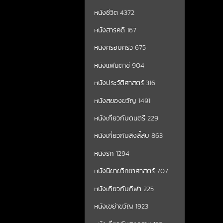
หนังชีวิต
4372
หนังสารคดี
167
หนังครอบครัว
675
หนังแฟนตาซี
904
หนังประวัติศาสตร์
316
หนังสยองขวัญ
1491
หนังเกี่ยวกับดนตรี
229
หนังเกี่ยวกับสิ่งลี้ลับ
863
หนังรัก
1294
หนังนิยายวิทยาศาสตร์
707
หนังเกี่ยวกับกีฬา
225
หนังเขย่าขวัญ
1923