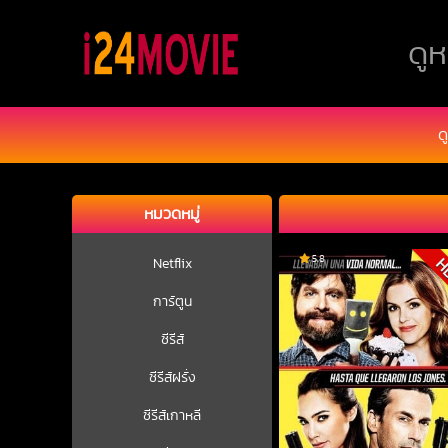
ดูห
ด
หมวดหมู่
5.8
H
Netflix
การ์ตูน
ซีรีส์
ซีรีส์ฝรั่ง
ซีรีส์เกาหลี