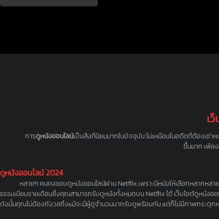
เว
การ
ดูหนังออนไลน์
เป็นสิ่งที่นิยมมากในปัจจุบัน ไม่เหมือนในอดีตที่ต้องเช่
ขึ้นมาก เพียง
ดูหนังออนไลน์ 2024
หลายๆ คนคงชอบดูหนังออนไลน์ผ่าน Netflix เพราะมีหนังให้เลือกหลากหลายทั้
ธรรมเนียมรายเดือนซึ่งคุณสามารถรับดูหนังทั้งหมดบน Netflix ได้ เว็บไซต์ดูหนังออ
ดังนั้นคุณไม่ต้องกังวลถึงแม้จะมีผู้ดูจำนวนมากรับดูพร้อมกัน แต่ก็ไม่มีภาพกระตุ