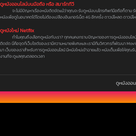
ดูหนังออนไลน์บนมือถือ หรือ สมาร์ททีวี
จะไม่มีปัญหาเรื่องหนังติดขัดแม้ว่าคุณจะรับดูหนังบนโทรศัพท์มือถือก็ตาม 
หนังเพื่อดูในอนาคตได้โดยไม่ต้องเปลืองอินเทอร์เน็ต 4G อีกครั้ง ดาวน์โหลด ดาวน์
ดูหนังใหม่ Netflix
ทำไมคุณถึงเลือกดูหนังกับเรา? ทุกคนคงทราบปัญหาของการดูหนังออนไลน์ สิ
ติดขัด นี่คือจุดที่เว็บไซต์ของเรามีความหมายพิเศษและเรามีทีมวิศวกรที่พัฒนา Mo
มา เว็บของเราสำหรับการดูหนังออนไลน์ มีหนังใหม่เข้าฉายแล้ว หนังเต็มเพื่อให้คุณรับดู
งานที่จะดูแลคุณตลอดเวลา
ดูหนังออน