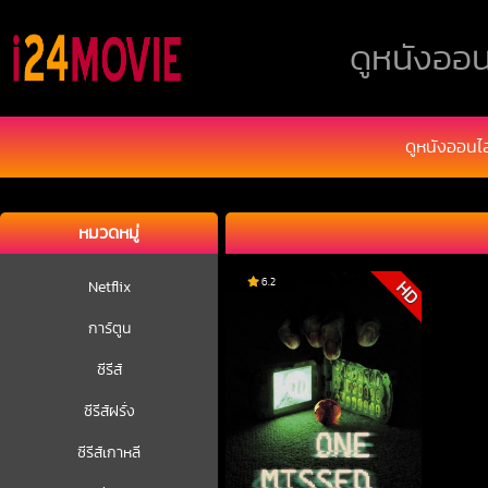
ดูหนังออน
ดูหนังออนไ
หมวดหมู่
6.2
HD
Netflix
การ์ตูน
ซีรีส์
ซีรีส์ฝรั่ง
ซีรีส์เกาหลี