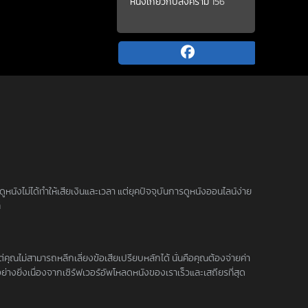
หนังเกี่ยวกับสงคราม
156
ดูหนังไม่ได้ทำให้เสียเงินและเวลา แต่ยุคปัจจุบันการดูหนังออนไลน์ง่าย
ี
ณไม่สามารถหลีกเลี่ยงข้อเสียเปรียบหลักได้ นั่นคือคุณต้องจ่ายค่า
างยิ่งเนื่องจากเซิร์ฟเวอร์อัพโหลดหนังของเราเร็วและเสถียรที่สุด