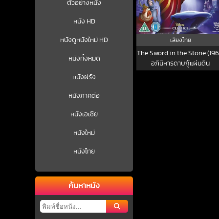
ตัวอย่างหนัง
หนัง HD
หนังดูหนังใหม่ HD
เสียงไทย
The Sword in the Stone (196
หนังทั้งหมด
อภินิหารดาบกู้แผ่นดิน
หนังฝรั่ง
หนังภาคต่อ
หนังเอเชีย
หนังใหม่
หนังไทย
ค้นหาหนัง