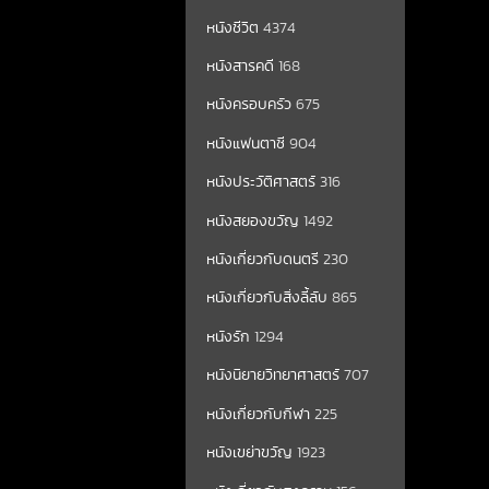
หนังชีวิต
4374
หนังสารคดี
168
หนังครอบครัว
675
หนังแฟนตาซี
904
หนังประวัติศาสตร์
316
หนังสยองขวัญ
1492
หนังเกี่ยวกับดนตรี
230
หนังเกี่ยวกับสิ่งลี้ลับ
865
หนังรัก
1294
หนังนิยายวิทยาศาสตร์
707
หนังเกี่ยวกับกีฬา
225
หนังเขย่าขวัญ
1923