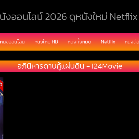
นังออนไลน์ 2026 ดูหนังใหม่ Netflix
ูหนังออนไลน์
หนังใหม่ HD
หนังทั้งหมด
Netflix
หนังต่อส
อภินิหารดาบกู้แผ่นดิน - I24Movie
D