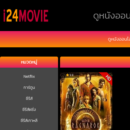
ดูหนังออน
ดูหนังออนไ
หมวดหมู่
5.9
HD
Netflix
การ์ตูน
ซีรีส์
ซีรีส์ฝรั่ง
ซีรีส์เกาหลี