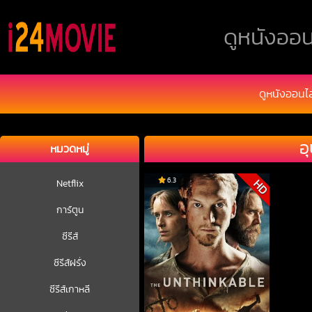
ดูหนังออน
ดูหนังออนไ
อ
หมวดหมู่
6.3
HD
Netflix
การ์ตูน
ซีรีส์
ซีรีส์ฝรั่ง
ซีรีส์เกาหลี