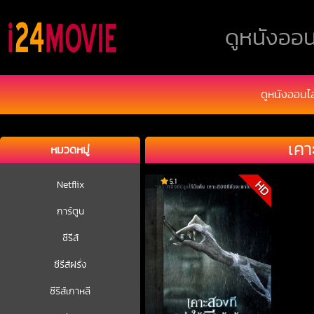
ดูหนังออน
ดูหนังออนไ
เคา
หมวดหมู่
5.1
HD
Netflix
การ์ตูน
ซีรีส์
ซีรีส์ฝรั่ง
ซีรีส์เกาหลี