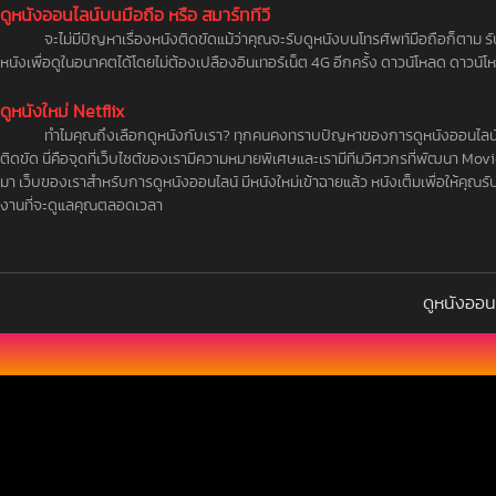
ดูหนังออนไลน์บนมือถือ หรือ สมาร์ททีวี
จะไม่มีปัญหาเรื่องหนังติดขัดแม้ว่าคุณจะรับดูหนังบนโทรศัพท์มือถือก็ตาม 
หนังเพื่อดูในอนาคตได้โดยไม่ต้องเปลืองอินเทอร์เน็ต 4G อีกครั้ง ดาวน์โหลด ดาวน์
ดูหนังใหม่ Netflix
ทำไมคุณถึงเลือกดูหนังกับเรา? ทุกคนคงทราบปัญหาของการดูหนังออนไลน์ สิ
ติดขัด นี่คือจุดที่เว็บไซต์ของเรามีความหมายพิเศษและเรามีทีมวิศวกรที่พัฒนา Mo
มา เว็บของเราสำหรับการดูหนังออนไลน์ มีหนังใหม่เข้าฉายแล้ว หนังเต็มเพื่อให้คุณรับดู
งานที่จะดูแลคุณตลอดเวลา
ดูหนังออน