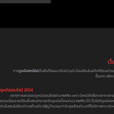
เว
การ
ดูหนังออนไลน์
เป็นสิ่งที่นิยมมากในปัจจุบัน ไม่เหมือนในอดีตที่ต้องเช่
ขึ้นมาก เพียง
ดูหนังออนไลน์ 2024
หลายๆ คนคงชอบดูหนังออนไลน์ผ่าน Netflix เพราะมีหนังให้เลือกหลากหลายทั้
ธรรมเนียมรายเดือนซึ่งคุณสามารถรับดูหนังทั้งหมดบน Netflix ได้ เว็บไซต์ดูหนังออ
ดังนั้นคุณไม่ต้องกังวลถึงแม้จะมีผู้ดูจำนวนมากรับดูพร้อมกัน แต่ก็ไม่มีภาพกระตุ