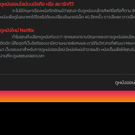
ดูหนังออนไลน์บนมือถือ หรือ สมาร์ททีวี
จะไม่มีปัญหาเรื่องหนังติดขัดแม้ว่าคุณจะรับดูหนังบนโทรศัพท์มือถือก็ตาม 
หนังเพื่อดูในอนาคตได้โดยไม่ต้องเปลืองอินเทอร์เน็ต 4G อีกครั้ง ดาวน์โหลด ดาวน์
ดูหนังใหม่ Netflix
ทำไมคุณถึงเลือกดูหนังกับเรา? ทุกคนคงทราบปัญหาของการดูหนังออนไลน์ สิ
ติดขัด นี่คือจุดที่เว็บไซต์ของเรามีความหมายพิเศษและเรามีทีมวิศวกรที่พัฒนา Mo
มา เว็บของเราสำหรับการดูหนังออนไลน์ มีหนังใหม่เข้าฉายแล้ว หนังเต็มเพื่อให้คุณรับดู
งานที่จะดูแลคุณตลอดเวลา
ดูหนังออน