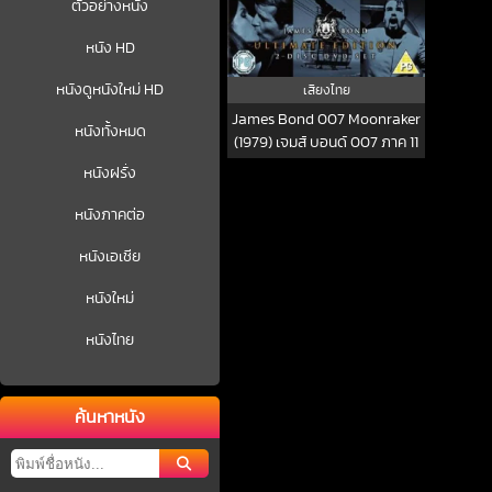
ตัวอย่างหนัง
หนัง HD
หนังดูหนังใหม่ HD
เสียงไทย
James Bond 007 Moonraker
หนังทั้งหมด
(1979) เจมส์ บอนด์ 007 ภาค 11
หนังฝรั่ง
หนังภาคต่อ
หนังเอเชีย
หนังใหม่
หนังไทย
ค้นหาหนัง