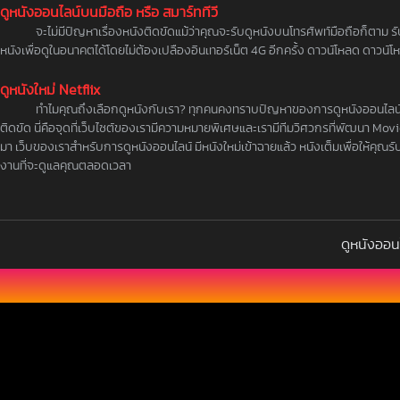
ดูหนังออนไลน์บนมือถือ หรือ สมาร์ททีวี
จะไม่มีปัญหาเรื่องหนังติดขัดแม้ว่าคุณจะรับดูหนังบนโทรศัพท์มือถือก็ตาม 
หนังเพื่อดูในอนาคตได้โดยไม่ต้องเปลืองอินเทอร์เน็ต 4G อีกครั้ง ดาวน์โหลด ดาวน์
ดูหนังใหม่ Netflix
ทำไมคุณถึงเลือกดูหนังกับเรา? ทุกคนคงทราบปัญหาของการดูหนังออนไลน์ สิ
ติดขัด นี่คือจุดที่เว็บไซต์ของเรามีความหมายพิเศษและเรามีทีมวิศวกรที่พัฒนา Mo
มา เว็บของเราสำหรับการดูหนังออนไลน์ มีหนังใหม่เข้าฉายแล้ว หนังเต็มเพื่อให้คุณรับดู
งานที่จะดูแลคุณตลอดเวลา
ดูหนังออน