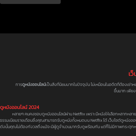
เว
การ
ดูหนังออนไลน์
เป็นสิ่งที่นิยมมากในปัจจุบัน ไม่เหมือนในอดีตที่ต้องเช่
ขึ้นมาก เพียง
ดูหนังออนไลน์ 2024
หลายๆ คนคงชอบดูหนังออนไลน์ผ่าน Netflix เพราะมีหนังให้เลือกหลากหลายทั้
ธรรมเนียมรายเดือนซึ่งคุณสามารถรับดูหนังทั้งหมดบน Netflix ได้ เว็บไซต์ดูหนังออ
ดังนั้นคุณไม่ต้องกังวลถึงแม้จะมีผู้ดูจำนวนมากรับดูพร้อมกัน แต่ก็ไม่มีภาพกระตุ