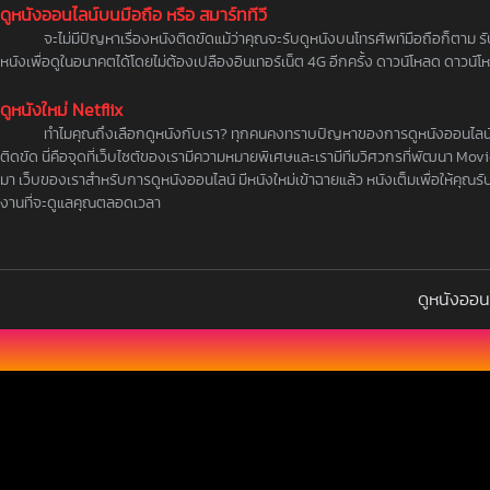
ดูหนังออนไลน์บนมือถือ หรือ สมาร์ททีวี
จะไม่มีปัญหาเรื่องหนังติดขัดแม้ว่าคุณจะรับดูหนังบนโทรศัพท์มือถือก็ตาม 
หนังเพื่อดูในอนาคตได้โดยไม่ต้องเปลืองอินเทอร์เน็ต 4G อีกครั้ง ดาวน์โหลด ดาวน์
ดูหนังใหม่ Netflix
ทำไมคุณถึงเลือกดูหนังกับเรา? ทุกคนคงทราบปัญหาของการดูหนังออนไลน์ สิ
ติดขัด นี่คือจุดที่เว็บไซต์ของเรามีความหมายพิเศษและเรามีทีมวิศวกรที่พัฒนา Mo
มา เว็บของเราสำหรับการดูหนังออนไลน์ มีหนังใหม่เข้าฉายแล้ว หนังเต็มเพื่อให้คุณรับดู
งานที่จะดูแลคุณตลอดเวลา
ดูหนังออน