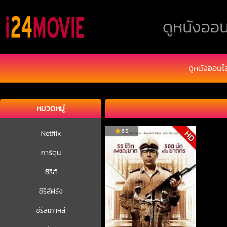
ดูหนังออน
ดูหนังออนไ
หมวดหมู่
6.5
HD
Netflix
การ์ตูน
ซีรีส์
ซีรีส์ฝรั่ง
ซีรีส์เกาหลี