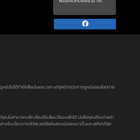
หนังเกี่ยวกับสงคราม
156
ดูหนังไม่ได้ทำให้เสียเงินและเวลา แต่ยุคปัจจุบันการดูหนังออนไลน์ง่าย
ี
ณไม่สามารถหลีกเลี่ยงข้อเสียเปรียบหลักได้ นั่นคือคุณต้องจ่ายค่า
างยิ่งเนื่องจากเซิร์ฟเวอร์อัพโหลดหนังของเราเร็วและเสถียรที่สุด