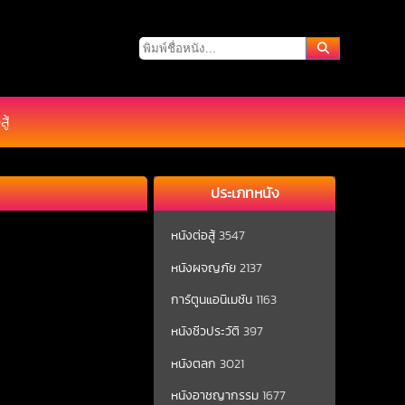
ู้
ประเภทหนัง
หนังต่อสู้
3547
หนังผจญภัย
2137
การ์ตูนแอนิเมชัน
1163
หนังชีวประวัติ
397
หนังตลก
3021
หนังอาชญากรรม
1677