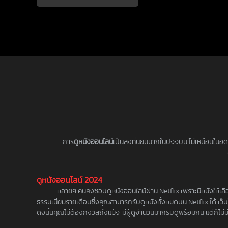
การ
ดูหนังออนไลน์
เป็นสิ่งที่นิยมมากในปัจจุบัน ไม่เหมือนในอ
ดูหนังออนไลน์ 2024
หลายๆ คนคงชอบดูหนังออนไลน์ผ่าน Netflix เพราะมีหนังให้เลือ
ธรรมเนียมรายเดือนซึ่งคุณสามารถรับดูหนังทั้งหมดบน Netflix ได้ เว็
ดังนั้นคุณไม่ต้องกังวลถึงแม้จะมีผู้ดูจำนวนมากรับดูพร้อมกัน แต่ก็ไ