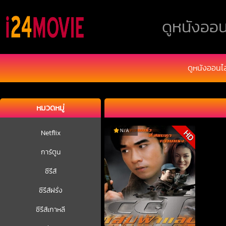
ดูหนังออน
ดูหนังออนไ
หมวดหมู่
N/A
HD
Netflix
การ์ตูน
ซีรีส์
ซีรีส์ฝรั่ง
ซีรีส์เกาหลี