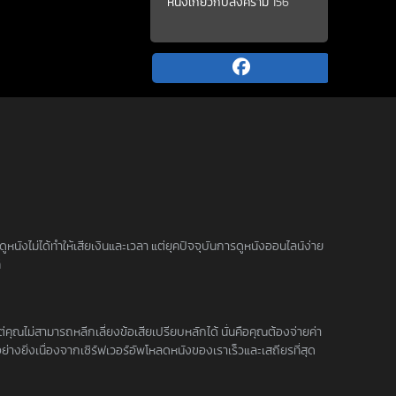
หนังเกี่ยวกับสงคราม
156
ดูหนังไม่ได้ทำให้เสียเงินและเวลา แต่ยุคปัจจุบันการดูหนังออนไลน์ง่าย
ี
ณไม่สามารถหลีกเลี่ยงข้อเสียเปรียบหลักได้ นั่นคือคุณต้องจ่ายค่า
างยิ่งเนื่องจากเซิร์ฟเวอร์อัพโหลดหนังของเราเร็วและเสถียรที่สุด