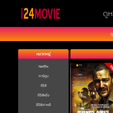
ดูห
ด
หมวดหมู่
7.1
H
Netflix
การ์ตูน
ซีรีส์
ซีรีส์ฝรั่ง
ซีรีส์เกาหลี