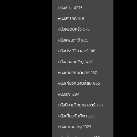
หนังชีวิต
4375
หนังสารคดี
168
หนังครอบครัว
675
หนังแฟนตาซี
905
หนังประวัติศาสตร์
316
หนังสยองขวัญ
1492
หนังเกี่ยวกับดนตรี
230
หนังเกี่ยวกับสิ่งลี้ลับ
865
หนังรัก
1294
หนังนิยายวิทยาศาสตร์
707
หนังเกี่ยวกับกีฬา
225
หนังเขย่าขวัญ
1923