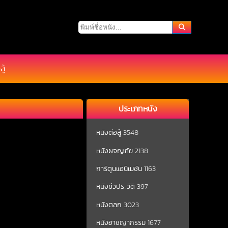
ู้
ประเภทหนัง
หนังต่อสู้
3548
หนังผจญภัย
2138
การ์ตูนแอนิเมชัน
1163
หนังชีวประวัติ
397
หนังตลก
3023
หนังอาชญากรรม
1677