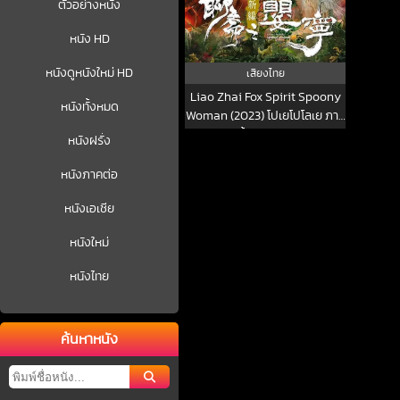
ตัวอย่างหนัง
หนัง HD
หนังดูหนังใหม่ HD
เสียงไทย
Liao Zhai Fox Spirit Spoony
หนังทั้งหมด
Woman (2023) โปเยโปโลเย ภาค
จิ้งจอกสาว
หนังฝรั่ง
หนังภาคต่อ
หนังเอเชีย
หนังใหม่
หนังไทย
ค้นหาหนัง