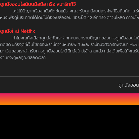
ดูหนังออนไลน์บนมือถือ หรือ สมาร์ททีวี
จะไม่มีปัญหาเรื่องหนังติดขัดแม้ว่าคุณจะรับดูหนังบนโทรศัพท์มือถือก็ตาม 
หนังเพื่อดูในอนาคตได้โดยไม่ต้องเปลืองอินเทอร์เน็ต 4G อีกครั้ง ดาวน์โหลด ดาวน์
ดูหนังใหม่ Netflix
ทำไมคุณถึงเลือกดูหนังกับเรา? ทุกคนคงทราบปัญหาของการดูหนังออนไลน์ สิ
ติดขัด นี่คือจุดที่เว็บไซต์ของเรามีความหมายพิเศษและเรามีทีมวิศวกรที่พัฒนา Mo
มา เว็บของเราสำหรับการดูหนังออนไลน์ มีหนังใหม่เข้าฉายแล้ว หนังเต็มเพื่อให้คุณรับดู
งานที่จะดูแลคุณตลอดเวลา
ดูหนังออน